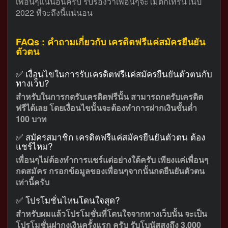
เพื่อนๆแน่นอนครับ รับรองว่าเพื่อนๆจะไม่ตกเทรนในปี
2022 ที่จะถึงนี้แน่นอน
FAQs : คำถามเกี่ยวกับ
เครดิตฟรีแค่สมัครยืนยัน
ตัวตน
✅ เงื่อนไขในการรับเครดิตฟรีแค่สมัครยืนยันตัวตนกับ
ทางเว็บ?
สำหรับในการกดรับเครดิตฟรีนั้น สามารถกดรับเครดิต
ฟรีได้เลย โดยเงื่อนไขนั้นจะต้องทำการฝากเงินขั้นต่ำ
100 บาท
✅ สมัครสมาชิก เครดิตฟรีแค่สมัครยืนยันตัวตน ต้อง
แชร์ไหม?
เพื่อนๆไม่ต้องทำการแชร์แต่อย่างใด้ครับ เพียงแค่เพื่อนๆ
กดสมัคร กรอกข้อมูลของเพื่อนๆจากนั้นกดยืนยันตัวตน
เท่านี้ครับ
✅ โปรโมชั่นไหนโดนใจสุด?
สำหรับผมแล้วโปรโมชั่นที่โดนใจจากทางเว็บนั้น จะเป็น
โปรโมชั่นฝากงเงินครั้งแรก ครับ รับโบนัสสูงถึง 3,000