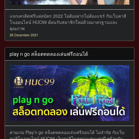
แจกเครดิตฟรีแค่สมัคร 2022 ไม่ต้องฝากไม่ต้องแชร์ กับเว็บคาสิ
โนออนไลน์ HUC99 ต้อนรับสมาชิกใหม่ด้วยมาตรฐานและ
คุณภาพ
28 December 2021
play n go สล็อตทดลองเล่นฟรีถอนได้
ค่ายเกม Play’n go สล็อตทดลองเล่นฟรีถอนได้ ไม่จำกัด กับเว็บ
คาสิโนออนไลน์ HUC99 เว็บคาสิโนสุดน่าเล่นแห่งปี พร้อมรับ