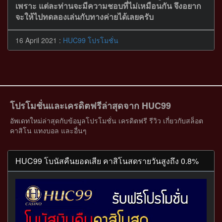
เพราะ แต่ละท่านจะมีความชอบที่ไม่เหมือนกัน จึงอยาก
จะให้ไปทดลองเล่นกับทางค่ายได้เลยครับ
16 April 2021 :
HUC99 โปรโมชั่น
โปรโมชั่นและเครดิตฟรีล่าสุดจาก HUC99
อัพเดทใหม่ล่าสุดกับข้อมูลโปรโมชั่น เครดิตฟรี รีวิว เกี่ยวกับสล็อต
คาสิโน แทงบอล และอื่นๆ
HUC99 โบนัสคืนยอดเสีย คาสิโนสดรายวันสูงถึง 0.8%