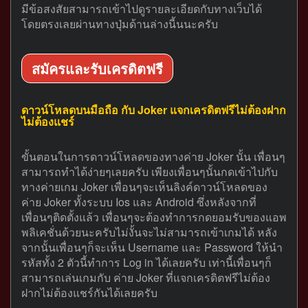
มีข้อสงสัยสามารถเข้าไปดูรายละเอียดกับทางเว็บได้
โดยตรงเลยผ่านทางปุ่มด้านล่างนี้นนะครับ
สมัครและรับเครดิตฟรี
ดาวน์โหลดบนมือถือ กับ Joker แจกเครดิตฟรีไม่ต้องฝาก
ไม่ต้องแชร์
ขั้นตอนในการดาวน์โหลดของทางค่าย Joker นั้น เพื่อนๆ
สามารถทำได้ง่ายๆเลยครับ เพียงเพื่อนๆนั้นกดเข้าไปกับ
ทางค่ายเกม Joker เพื่อนๆจะเห็นลิงค์ดาวน์โหลดของ
ค่าย Joker ทั้งระบบ Ios และ Android ซึ่งหลังจากที่
เพื่อนๆติดตั้งแล้ว เพื่อนๆจะต้องทำการกดยอมรับของแอพ
พลิเคชั่นด้วยนะครับไม่งั้นจะไม่สามารถเข้าเกมได้ หลัง
จากนั้นเพื่อนๆก็จะเห็น Username และ Password ให้นำ
รหัสทั้ง 2 ตัวนี้ทำการ Log in ได้เลยครับ เท่านี้เพื่อนๆก็
สามารถเล่นเกมกับ ค่าย Joker ที่แจกเครดิตฟรีไม่ต้อง
ฝากไม่ต้องแชร์กันได้เลยครับ