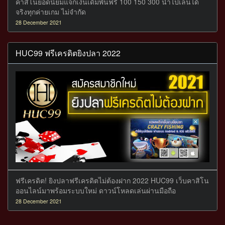
คาสิโนยอดนิยมแจกเงินเดิมพันฟรี 100 150 300 นำไปเล่นได้
จริงทุกค่ายเกม ไม่จำกัด
28 December 2021
HUC99 ฟรีเครดิตยิงปลา 2022
ฟรีเครดิต! ยิงปลาฟรีเครดิตไม่ต้องฝาก 2022 HUC99 เว็บคาสิโน
ออนไลน์มาพร้อมระบบใหม่ ดาวน์โหลดเล่นผ่านมือถือ
28 December 2021