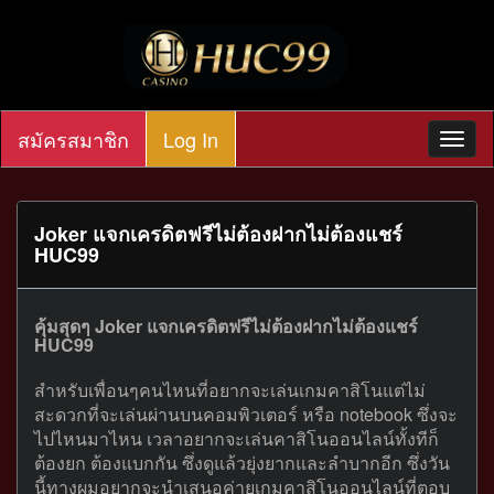
สมัครสมาชิก
Log In
Joker แจกเครดิตฟรีไม่ต้องฝากไม่ต้องแชร์
HUC99
คุ้มสุดๆ Joker แจกเครดิตฟรีไม่ต้องฝากไม่ต้องแชร์
HUC99
สำหรับเพื่อนๆคนไหนที่อยากจะเล่นเกมคาสิโนแต่ไม่
สะดวกที่จะเล่นผ่านบนคอมพิวเตอร์ หรือ notebook ซึ่งจะ
ไปไหนมาไหน เวลาอยากจะเล่นคาสิโนออนไลน์ทั้งทีก็
ต้องยก ต้องแบกกัน ซึ่งดูแล้วยุ่งยากและลำบากอีก ซึ่งวัน
นี้ทางผมอยากจะนำเสนอค่ายเกมคาสิโนออนไลน์ที่ตอบ