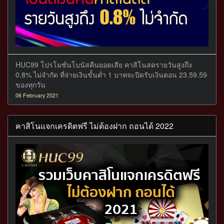
HUC99 โปรโมชั่นโบนัสคืนยอดเสีย คาสิโนสดรายวันสูงถึง
0.8% ไม่จำกัด ที่จ่ายเงินขั้นต่ำ 1 บาทจะปิดรับเงินตอน 23.59.59
ของทุกวัน
06 February 2021
คาสิโนแจกเครดิตฟรี ไม่ต้องฝาก ถอนได้ 2022