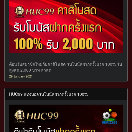
ต้อนรับสมาชิกใหม่กับคาสิโนสด รับโบนัสฝากครั้งแรก 100% รับ
สูงสุด 2,000 บาท ล่าสุด
29 January 2021
HUC99 แทงบอลรับโบนัสฝากครั้งแรก 100%