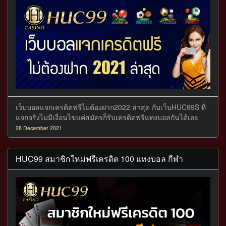
เว็บบอลแจกเครดิตฟรีไม่ต้องฝาก2022 ล่าสุด กับเว็บHUC99S ที่
แจกจริงไม่มีเงื่อนไขแค่สมัครก็รับเครดิตฟรีแทงบอลกันได้เลย
28 December 2021
HUC99 สมาชิกใหม่ฟรีเครดิต 100 แทงบอล กีฬา