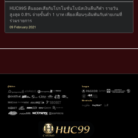
HUC99S คืนยอดเสียกับโปรโมชั่นโบนัสเงินคืนกีฬา รายวัน
สูงสุด 0.8% จ่ายขั้นต่ำ 1 บาท เพียงเพื่อนๆเดิมพันกับค่ายเกมที่
ร่วมรายการ
09 February 2021