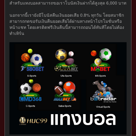
สำหรับแทงบอลสามารถขอเราโบนัสเงินฝากได้สูงสุด 6,000 บาท
นอกจากนี้เรายังมีโบนัสคืนเงินยอดเสีย 0.8% ทุกวัน โดยสมาชิก
สามารถกดขอรับเงินคืนยอดเสียได้ผ่านทางหน้าโปรโมชั่นหรือ
หน้าแชท โดยเครดิตฟรีเงินคืนนี้สามารถถอนได้ทันทีโดยไม่ต้อง
ทำเทิร์น