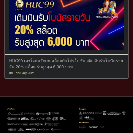
HUC99 เอาใจคนรักเกมสล็อตกับโปรโมชั่น เติมเงินรับโบนัสราย
วัน 20% สล็อต รับสูงสุด 6,000 บาท
08 February 2021