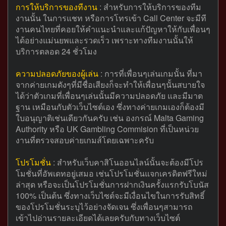
การให้บริการของทีงาน
: สำหรับการให้บริการของทีม
งานนั้น ในการแชท หรือการโทรเข้า Call Center จะมีที
งานคนไทยที่คอยให้คำแนะนำและแก้ปัญหาให้กับเพื่อนๆ
ได้อย่างแม่นยพและรวดเร็ว เพราะทางทีมงานนั้นให้
บริการตลอด 24 ชั่วโมง
ความปลอดภัยของผู้เล่น
: การที่เพื่อนๆเล่นเกมนั้น ที่มา
จากค่ายเกมดังๆที่มีชื่อเสียงก็จะทำให้เพื่อนๆนั้นสบายใจ
ได้ว่าตัวเกมที่เพื่อนๆเล่นนั้นมีความปลอดภัย และมีมาต
ฐาน เหมือนกับตัวเว็บไซต์เอง ซึ่งทางค่ายเกมเองก็ต้องมี
ใบอนุญาติเช่นเดียวกันครับ เช่น องกรณ์ Malta Gaming
Authority หรือ UK Gambling Commision ที่เป็นหน่วย
งานที่ตรวจสอบค่ายเกมส์โดยเฉพาะครับ
โปรโมชั่น
: สำหรับเว็บคาสิโนออนไลน์นั้นจะต้องมีโปร
โมชั่นที่อัพเดทอยู่เสมอ เช่นโปรโมชั่นแจกเครดิตฟรีใหม่
ล่าสุด หรือจะเป็นโปรโมชั่นการฝากเงินครั้งแรกรับโบนัส
100% เป็นต้น ซึ่งทางเว็บไซต์จะมีเงื่อนไขในการรับสิทธิ์
ของโปรโมชั่นระบุไว้อย่างจัดเจน ซึ่งเพื่อนๆสามารถ
เข้าไปอ่านรายละเอียดได้เลยครับกับทางเว็บไซต์