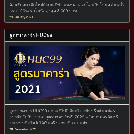
ต้อนรับสมาชิกใหม่กับเกมกีฬา แทงบอลออนไลน์กับโบนัสฝากครั้ง
แรก 100% รับโบนัสสูงสุด 3,000 บาท
29 January 2021
สูตรบาคาร่า HUC99
สูตรบาคาร่า HUC99 แจกฟรีไม่มีเงื่อนไข เพียงเริ่มต้นสมัคร
สมาชิกรับกันไปเลย สูตรบาคาร่าฟรี 2022 พร้อมกับเครดิตฟรี
จากทางเว็บไซต์ ได้เงินจริง ง่าย เร็ว แม่นยำ
28 December 2021