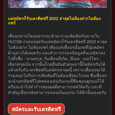
แค่สมัครก็รับเครดิตฟรี 2022 ล่าสุดไม่ต้องฝากไม่ต้อง
แชร์
เพื่อนๆท่านไหนอยากจะเข้ามาร่วมเดิมพันกับทางเว็บ
HUC99 ง่ายๆเลยครับแค่สมัครก็รับเครดิตฟรี 2022 ล่าสุด
ไม่ต้องฝาก ไม่ต้องแชร์ เพียงแค่เพื่อนๆนั้นกดที่ปุ่มสมัคร
ด้านล่างได้เลยครับ และทำการกรอกข้อมูลที่จะสมัครลง
ไปทั้งชื่อ - นามสกุล ,วันเดือนปีเกิด , อีเมล , เบอร์โทร ,
เลือกสกุลเงิน จากนั้นก็กดยืนยันตัวตนเท่านี้ก็สมัครกันได้
แล้วครับกับ เครดิตฟรีแค่มัครล่าสุดนี้ เพราะเพื่อนๆจะได้
ร่วมสนุกไปกับการเดิมพันที่ไม่ต้องเสียอะไรเลย ซึ่งเพื่อนๆ
จะนำเครดิตฟรีไปทดลองเล่นกับเกมที่ชื่นชอบดูก่อนก็ได้
หรือจะนำไปทำกำรต่อยอดด็สามารถทพได้ครับ และที่
สำคัญเพื่อนๆยังสามารถถอนเงินออกมาได้อีกนั้นเองครับ
สมัครและรับเครดิตฟรี