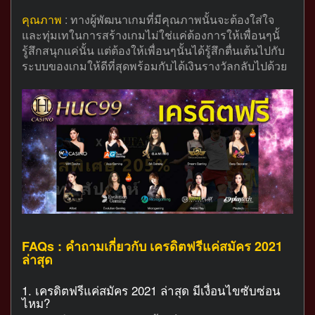
คุณภาพ
: ทางผู้พัฒนาเกมที่มีคุณภาพนั้นจะต้องใส่ใจ
และทุ่มเทในการสร้างเกมไม่ใช่แค่ต้องการให้เพื่อนๆนั้
รู้สึกสนุกแค่นั้น แต่ต้องให้เพื่อนๆนั้นได้รู้สึกตื่นเต้นไปกับ
ระบบของเกมให้ดีที่สุดพร้อมกับได้เงินรางวัลกลับไปด้วย
FAQs : คำถามเกี่ยวกับ
เครดิตฟรีแค่สมัคร 2021
ล่าสุด
1. เครดิตฟรีแค่สมัคร 2021 ล่าสุด มีเงื่อนไขซับซ่อน
ไหม?