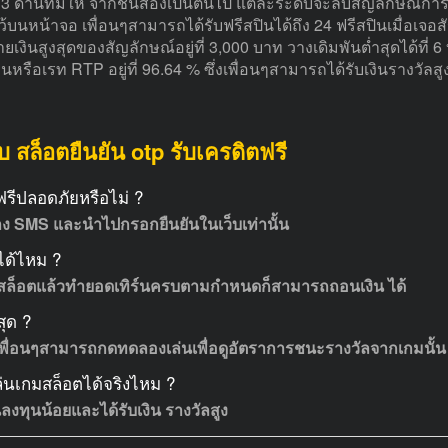
 13 ด่านที่มีให้ จากชั้นสองเป็นต้นไป แต่ละระดับจะลบสัญลักษณ์ก
ไว้บนหน้าจอ เพื่อนๆสามารถได้รับฟรีสปินได้ถึง 24 ฟรีสปินเมื่อเจอสั
งินสูงสุดของสัญลักษณ์อยู่ที่ 3,000 บาท วางเดิมพันต่ำสุดได้ที่ 
เล่นหรือเรท RTP อยู่ที่ 96.64 % ซึ่งเพื่อนๆสามารถได้รับเงินรางวัล
ับ
สล็อตยืนยัน otp รับเครดิตฟรี
ฟรีปลอดภัยหรือไม่ ?
ง SMS และนำไปกรอกยืนยันในเว็บเท่านั้น
ได้ไหม ?
ล่นสล็อตแล้วทำยอดเทิร์นครบตามกำหนดก็สามารถถอนเงิน ได้
ุด ?
ื่อนๆสามารถกดทดลองเล่นเพื่อดูอัตราการชนะรางวัลจากเกมนั้น 
นเกมสล็อตได้จริงไหม ?
ลงทุนน้อยและได้รับเงิน รางวัลสูง