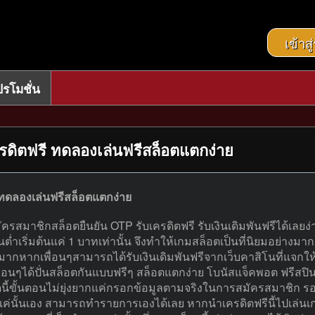
เข้าส
ปรโมชั่น
ครดิตฟรี ทดลองเล่นฟรีสล็อตแตกง่าย
ี ทดลองเล่นฟรีสล็อตแตกง่าย
รสมาชิกสล็อตยืนยัน OTP รับเครดิตฟรี รับเงินเดิมพันฟรีได้เลยง่
ต่ำเริ่มต้นแค่ 1 บาทเท่านั้น จึงทำให้เกมสล็อตเป็นที่นิยมอย่าง
มากหากเพื่อนๆสามารถได้รับเงินเดิมพันฟรีจากเว็บคาสิโนที่แจกให้กั
ื่อนๆได้ปั่นสล็อตกันแบบฟรีๆ สล็อตแตกง่าย โบนัสแจ็คพอต ฟรีสปิน 
สุดนี้ขั้นตอนไม่ยุ่งยากแค่กรอกข้อมูลตามจริงในการสมัครสมาชิก ร
บแค่นั้นเอง สามารถทำรายการเองได้เลย หากนำเครดิตฟรีนี้ไปเล่นเก