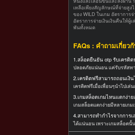
หนึ่งและเลื่อนขึ้นและลงผ่าน
เหลือเพียงสัญลักษณ์ที่จ่ายสูง
ของ WILD ในเกม อัตราการจ่ายเ
อัตราการจ่ายเงินเงินคืนให้ผู้
พันทั้งหมด
FAQs : คำถามเกี่ยวก
1.สล็อตยืนยัน otp รับเครดิต
ปลอดภัยแน่นอน แค่รับรหัสทา
2.เครดิตฟรีสามารถถอนเงิน
เครดิตฟรีเมื่อเพื่อนๆนำไปเ
3.เกมสล็อตเกมไหนแตกง่ายส
เกมสล็อตแตกง่ายมีหลายเกมเพ
4.สามารถทำกำไรจากการเล่
ได้แน่นอน เพราะเกมสล็อตนั้น