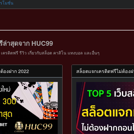
รโมชั่น
รีล่าสุดจาก HUC99
 เครดิตฟรี รีวิว เกี่ยวกับสล็อต คาสิโน แทงบอล และอื่นๆ
่ต้องฝาก 2022
สล็อตแจกเครดิตฟรีไม่ต้อง