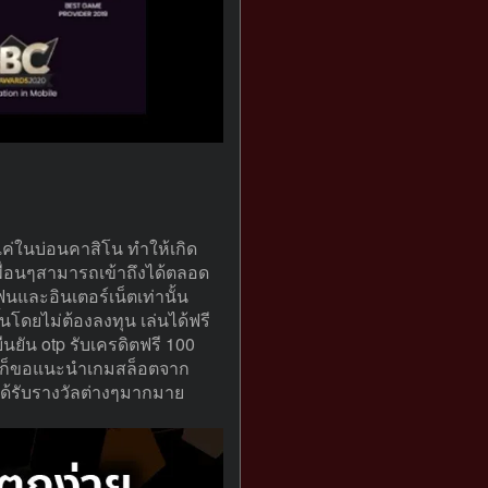
แค่ในบ่อนคาสิโน ทำให้เกิด
ื่อนๆสามารถเข้าถึงได้ตลอด
และอินเตอร์เน็ตเท่านั้น
ึ้นโดยไม่ต้องลงทุน เล่นได้ฟรี
ืนยัน otp รับเครดิตฟรี 100
่าย ก็ขอแนะนำเกมสล็อตจาก
งได้รับรางวัลต่างๆมากมาย