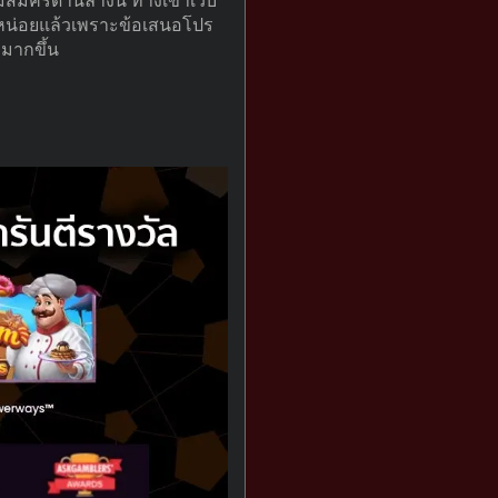
ันหน่อยแล้วเพราะข้อเสนอโปร
ีมากขึ้น