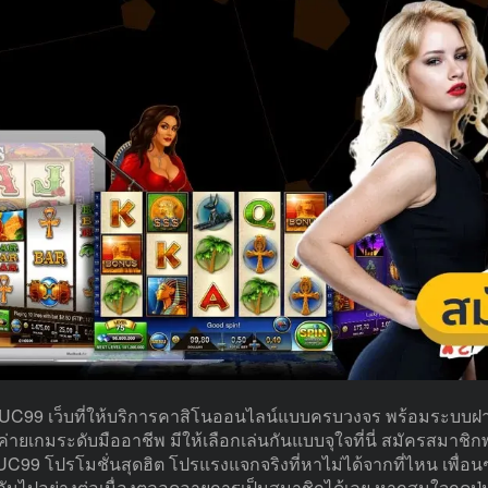
HUC99 เว็บที่ให้บริการคาสิโนออนไลน์แบบครบวงจร พร้อมระบบฝ
่ายเกมระดับมืออาชีพ มีให้เลือกเล่นกันแบบจุใจที่นี่ สมัครสมาชิก
UC99 โปรโมชั่นสุดฮิต โปรแรงแจกจริงที่หาไม่ได้จากที่ไหน เพื่
ันไปอย่างต่อเนื่องตลอดอายุการเป็นสมาชิกได้เลย หากสนใจกดปุ่มส