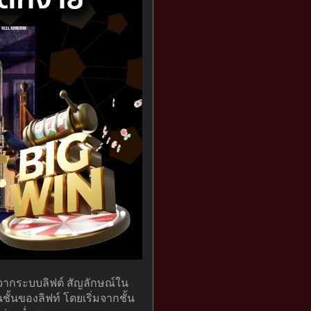
งจากระบบลิฟต์ สัญลักษณ์ใน
้นของลิฟท์ โดยเริ่มจากชั้น