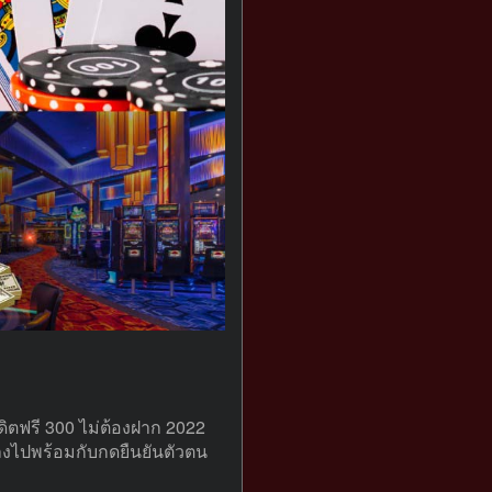
ิตฟรี 300 ไม่ต้องฝาก 2022
ๆลงไปพร้อมกับกดยืนยันตัวตน