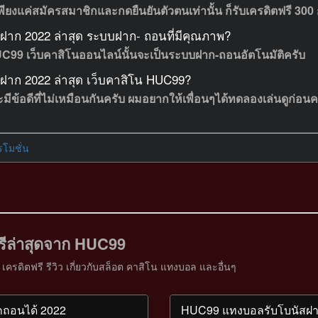
ยงแค่สมัครสมาชิกและกดยืนยันตัวตนเท่านั้น ก็รับเครดิตฟรี 300 
งฝาก 2022 ล่าสุด ระบบฝาก- ถอนที่มีคุณภาพ?
9 เว็บคาสิโนออนไลน์นั้นจะเป็นระบบฝาก-ถอนอัตโนมัติครับ
งฝาก 2022 ล่าสุด เว็บคาสิโน HUC99?
ีข้อดีที่ไม่เหมือนกันครับ ผมอยากให้เพื่อนๆได้ทดลองเล่นดูก่อ
โมชั่น
รีล่าสุดจาก HUC99
 เครดิตฟรี รีวิว เกี่ยวกับสล็อต คาสิโน แทงบอล และอื่นๆ
กถอนได้ 2022
HUC99 แทงบอลรับโบนัสฝา