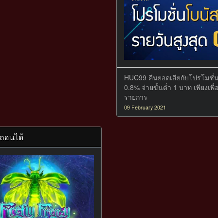
HUC99 คืนยอดเสียกับโปรโมชั่นโ
0.8% จ่ายขั้นต่ำ 1 บาท เพียงเพื่
รายการ
09 February 2021
ีถอนได้