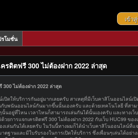
เข้าส
ปรโมชั่น
รดิตฟรี 300 ไม่ต้องฝาก 2022 ล่าสุด
 300 ไม่ต้องฝาก 2022 ล่าสุด
์เปิดให้บริการกันอยู่มากเลยครับ สาเหตุที่มีเว็บคาสิโนออนไลน์เปิ
ล่นกับพนันออนไลน์กันมากขึ้นนั้นเองครับ และด้วยเทคโนโลยี ที่สาม
นๆนั้นอยู่ที่ไหน เวลาไหนก็สามารถเล่นกันได้นั้นเองครับ และทางเว
หม่ด้วยการแจกเครดิตฟรี 300 ไม่ต้องฝาก 2022 กับเว็บ HUC99 ของเ
เล่นกันได้เลยครับ ในวันนี้ทางผมก็ได้นำเว็บคาสิโนออนไลน์ที่แจ
มีมาตฐานและมีใบรับรองในการเปิดให้บริการ ซึ่งเพื่อนๆเล่นได้อย่