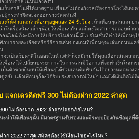
ของเว็บคาสิโนนั้นเองครับ
นในเว็บคาสิโนที่ได้มาตฐาน เพื่อนๆไม่ต้องกังวลเรื่องการโกงได้เลยค
กพบผู้กระทำผิดจะงดออกรางวัลหทันที
รและให้คำแนะนำเพื่อนๆอยู่ตลอด 24 ชั่วโมง
: ถ้าเพื่อนๆเล่นเกม บ
ในเรื่องนั้นๆเล็กๆน้อยให้เพื่อนๆกัน แต่ก็คงไม่สามารถตอบคำถามท
ออนไลน์ ก็จะมีการให้บริการในส่วนนี้ มีโปรโมชั่นที่ทำให้เพื่อน
้องศึกษารายละเอียดหรือวิธีการเล่นของเกมที่เพื่อนๆจะเล่นก่อนนะคร
ับ
ว่าจะเป็นเว็บคาสิโนออนไลน์ แต่ว่าก็จะมีเกมให้คุณเลือกเล่นหลาก
้เพื่อนๆได้เปลี่ยนบรรยากาศในการเล่นมีโอกาสที่จะทำเงินในการเล
ะเป็นตัวช่วยยืนยนให้เพื่อนๆได้ร่วมเล่นดิมพันกันได้อย่างหมดห่วงคร
นดูครับ แล้วเพื่อนๆก็จะได้รับประสบการณ์ใหม่ๆ แถมได้เงินติดไม้ต
ับ
แจกเครดิตฟรี 300 ไม่ต้องฝาก 2022 ล่าสุด
300 ไม่ต้องฝาก 2022 ล่าสุดปลอดภัยไหม?
ะนำให้เพื่อนๆนั้น มีมาตรฐานรับรองและมีระบบป้องกันข้อมูลที่ด
ฝาก 2022 ล่าสุด สมัครต้องใช้เงื่อนไขอะไรไหม?