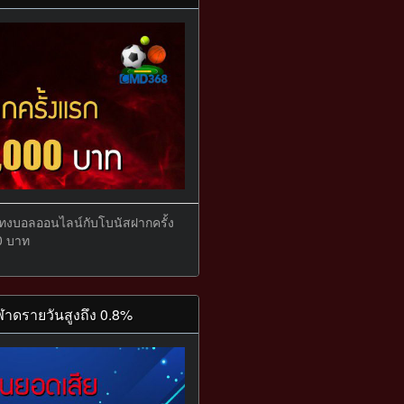
แทงบอลออนไลน์กับโบนัสฝากครั้ง
0 บาท
ฬาดรายวันสูงถึง 0.8%