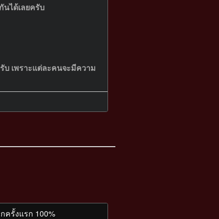
กันได้เลยครับ
นครับ เพราะแต่ละคนจะมีความ
กครั้งแรก 100%