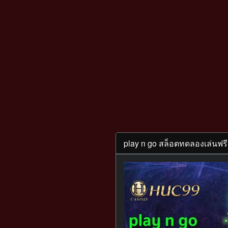
play n go สล็อตทดลองเล่นฟร