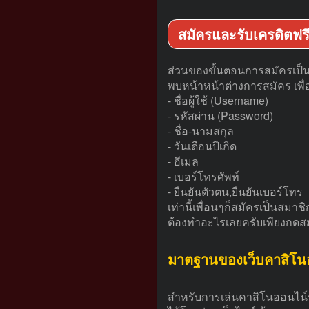
สมัครและรับเครดิตฟร
ส่วนของขั้นตอนการสมัครเป็นส
พบหน้าหน้าต่างการสมัคร เพื่
- ชื่อผู้ใช้ (Username)
- รหัสผ่าน (Password)
- ชื่อ-นามสกุล
- วันเดือนปีเกิด
- อีเมล
- เบอร์โทรศัพท์
- ยืนยันตัวตน,ยืนยันเบอร์โทร
เท่านี้เพื่อนๆก็สมัครเป็นสมาช
ต้องทำอะไรเลยครับเพียงกดสมั
มาตฐานของเว็บคาสิโนอ
สำหรับการเล่นคาสิโนออนไน์ที