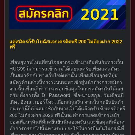
แค่สมัครก็รับโบนัสแจกเครดิตฟรี 200 ไม่ต้องฝาก 2022
ฟรี
เพื่อนๆท่านไหนที่สนใจอยากจะเข้ามาเดิมพันกับทางเว็บ
HUC99 ก็สามารถเข้าร่วมได้เลยนะครับเพียงแค่สมัคร
เป็นสมาชิกกับทางเว็บไซต์เท่านั้น เพียงเพื่อนๆกดที่ปุ่ม
สมัครด้านล่างนี้ทางระบบจะพาเข้าสู่หน้าต่างการสมัคร
จากนั้นเพื่อนก็ทำการกรอกข้อมูลในการสมัครกันได้เลย
ครับ ทั้งการตั้ง ID , Password , ชื่อ-นามสกุล , วันเดือนปี
เกิด , อีเมล , เบอร์โทร ,เลือกสกุลเงิน จากนั้นกดยืนยันตัว
ตน เท่านี้ก็เป็นสมาชิกกับทางเว็บได้แล้วครับ ซึ่งเครดิตฟรี
200 ไม่ต้องฝาก 2022 ฟรีนั้นจะทำการแอดเข้ากระเป๋า
ของเพื่อนๆทันทีที่กดยืนยันนั้นเองครับ และข้อมูลที่เพื่อนๆ
ทำการกรอกไปนั้นทางระบบจะใช้ในการยืนยันในกรณีที่
เพื่อนๆจะถอนเงินออกมาครับ ดังนั้นควรตรวจสอบข้อมูล