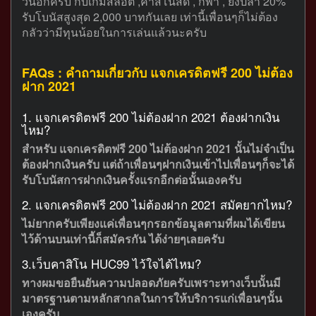
วันอีกครับ กับเกมสล็อต ,คาสิโนสด , กีฬา , ยิงปลา 20%
รับโบนัสสูงสุด 2,000 บาทกันเลย เท่านี้เพื่อนๆก็ไม่ต้อง
กลัวว่ามีทุนน้อยในการเล่นแล้วนะครับ
FAQs : คำถามเกี่ยวกับ
แจกเครดิตฟรี 200 ไม่ต้อง
ฝาก 2021
1. แจกเครดิตฟรี 200 ไม่ต้องฝาก 2021 ต้องฝากเงิน
ไหม?
สำหรับ แจกเครดิตฟรี 200 ไม่ต้องฝาก 2021 นั้นไม่จำเป็น
ต้องฝากเงินครับ แต่ถ้าเพื่อนๆฝากเงินเข้าไปเพื่อนๆก็จะได้
รับโบนัสการฝากเงินครั้งแรกอีกต่อนั้นเองครับ
2. แจกเครดิตฟรี 200 ไม่ต้องฝาก 2021 สมัคยากไหม?
ไม่ยากครับเพียงแค่เพื่อนๆกรอกข้อมูลตามที่ผมได้เขียน
ไว้ด้านบนเท่านี้ก็สมัครกัน ได้ง่ายๆเลยครับ
3.เว็บคาสิโน HUC99 ไว้ใจได้ไหม?
ทางผมขอยืนยันความปลอดภัยครับเพราะทางเว็บนั้นมี
มาตรฐานตามหลักสากลในการให้บริการแก่เพื่อนๆนั้น
เองครับ