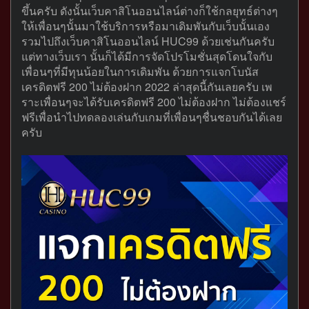
ขึ้นครับ ดังนั้นเว็บคาสิโนออนไลน์ต่างก็ใช้กลยุทธ์ต่างๆ
ให้เพื่อนๆนั้นมาใช้บริการหรือมาเดิมพันกับเว็บนั้นเอง
รวมไปถึงเว็บคาสิโนออนไลน์ HUC99 ด้วยเช่นกันครับ
แต่ทางเว็บเรา นั้นก็ได้มีการจัดโปรโมชั่นสุดโดนใจกับ
เพื่อนๆที่มีทุนน้อยในการเดิมพัน ด้วยการแจกโบนัส
เครดิตฟรี 200 ไม่ต้องฝาก 2022 ล่าสุดนี้กันเลยครับ เพ
ราะเพื่อนๆจะได้รับเครดิตฟรี 200 ไม่ต้องฝาก ไม่ต้องแชร์
ฟรีเพื่อนำไปทดลองเล่นกับเกมที่เพื่อนๆชื่นชอบกันได้เลย
ครับ