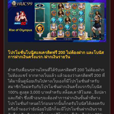
โปรโมชั่นโบนัสแจเครดิตฟรี 200 ไม่ต้องฝาก และโบนัส
การฝากเงินครั้งแรก /ฝากเงินรายวัน
สำหรับเพื่อนๆท่านไหนที่ได้รับเครดิตฟรี 200 ไม่ต้องฝาก
ไม่ต้องแชร์ จากทางเว็บแล้ว แล้วมองว่าเครดิตฟรี 200 ที่
ได้มานั้นดูน้อยเกินไปทางเว็บเองก็มีโปรโมชั่นสำหรับ
สมาชิกใหม่ครับกับโปรโมชั่นฝากเงินครั้งแรกรับโบนัส
100% สูงสุด 3,000 บาทสำหรับ สล็อต,คาสิโนสด , ยิงปลา
และกีฬา ซึ่งเพืาอนๆจะต้องทำการฝากเงินขั้นต่ำที่ทาง
โปรโมชั่นกำหนดไว้ก่อนจากนั้นก็กดรับโบนัสได้เลยครับ
หรือถ้ามองว่ายังน้อยไปอีกก็จะมีโปรโมชั่นฝากเงินราย