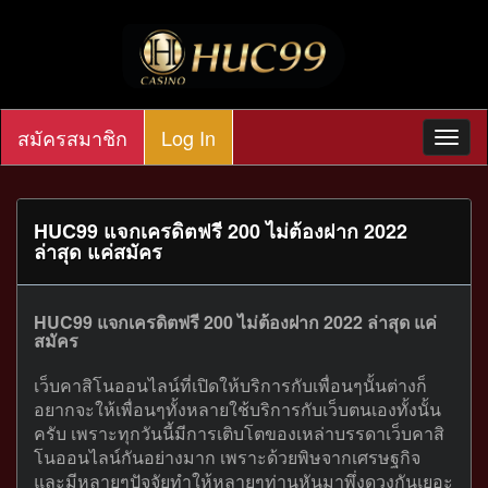
สมัครสมาชิก
Log In
HUC99 แจกเครดิตฟรี 200 ไม่ต้องฝาก 2022
ล่าสุด แค่สมัคร
HUC99 แจกเครดิตฟรี 200 ไม่ต้องฝาก 2022 ล่าสุด แค่
สมัคร
เว็บคาสิโนออนไลน์ที่เปิดให้บริการกับเพื่อนๆนั้นต่างก็
อยากจะให้เพื่อนๆทั้งหลายใช้บริการกับเว็บตนเองทั้งนั้น
ครับ เพราะทุกวันนี้มีการเติบโตของเหล่าบรรดาเว็บคาสิ
โนออนไลน์กันอย่างมาก เพราะด้วยพิษจากเศรษฐกิจ
และมีหลายๆปัจจัยทำให้หลายๆท่านหันมาพึ่งดวงกันเยอะ