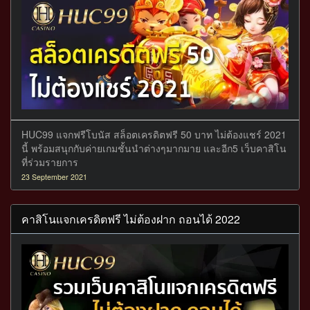
HUC99 แจกฟรีโบนัส สล็อตเครดิตฟรี 50 บาท ไม่ต้องแชร์ 2021
นี้ พร้อมสนุกกับค่ายเกมชั้นนำต่างๆมากมาย และอีก5 เว็บคาสิโน
ที่ร่วมรายการ
23 September 2021
คาสิโนแจกเครดิตฟรี ไม่ต้องฝาก ถอนได้ 2022