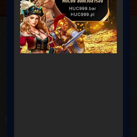
ระดับ VIP - กิจกรรมแบบใหม่ !
สล็อต
เกมยิงปลา
🌟เมื่อยอดฝากสะสมรายสัปดาห์ถึงเงื่อนไขที่
กำหนดห์ 🌟
ระบบจะแจกจ่ายโบนัสให้อัตโนมัติเวลา 10.00
น. ของวันจันทร์