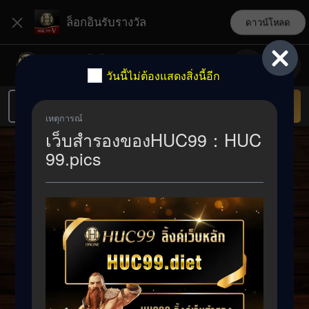
ล็อกอินรับรางวัล
ดาวน์โหลด
วันนี้ไม่ต้องแสดงสิ่งนี้อีก
ล็อคอิน
สมัคร
เหตุการณ์
เหตุการณ์
เหตุการณ์
เหตุการณ์
เหตุการณ์
เหตุการณ์
เหตุการณ์
เว็บสำรองของHUC99：HUC
โปรโมชั่นยอดนิยมประจำเดือ
กดรับอั่งเปานำโชค🧧
🏆การแข่งขันชิงแชมป์ POP
🎊ระดับ VIP - กิจกรรมแบบใ
HUC99 คู่มือสำหรับผู้เล่นใหม่
ธนาคารกำหนดเวลาการบำรุ
99.pics
นสิงหาคม🏆
หม่
งรักษารายวัน